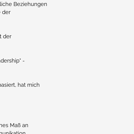
chliche Beziehungen
 der
t der
dership" -
asiert, hat mich
ohes Maß an
unikation.