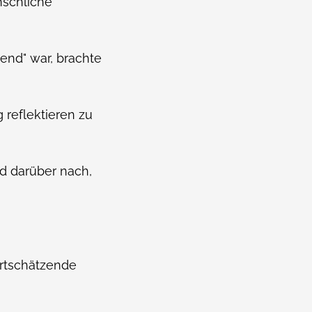
nschliche
gend" war, brachte
 reflektieren zu
d darüber nach,
ertschätzende