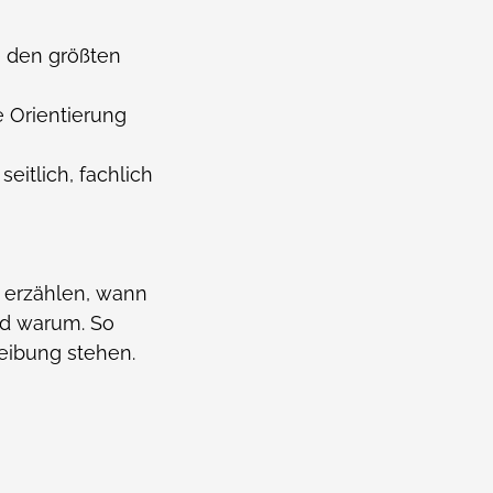
e den größten
e Orientierung
eitlich, fachlich
u erzählen, wann
nd warum. So
reibung stehen.