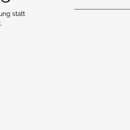
ung statt
.